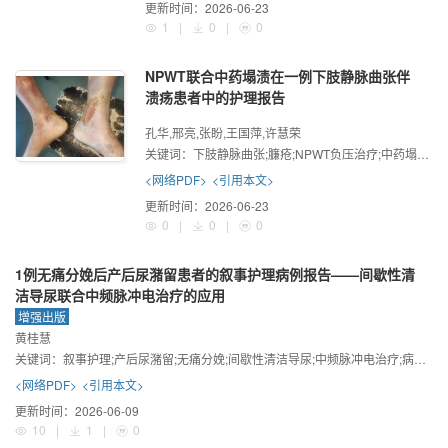
更新时间：
2026-06-23
1
|
0
|
0
NPWT联合中药塌渍在一例下肢静脉曲张伴
溃疡患者中的护理报告
孔华,邢亮,张盼,王国萍,许慧荣
关键词：
下肢静脉曲张;臁疮;NPWT负压治疗;中药塌渍;分段护理;创面愈合
<网络PDF>
<引用本文>
更新时间：
2026-06-23
0
|
0
|
0
1例无痛分娩后产后尿潴留患者的叙事护理病例报告——间歇性清
洁导尿联合中频脉冲电治疗的应用
增强出版
黄桂慧
关键词：
叙事护理;产后尿潴留;无痛分娩;间歇性清洁导尿;中频脉冲电治疗;病例报告
<网络PDF>
<引用本文>
更新时间：
2026-06-09
10
|
1
|
0