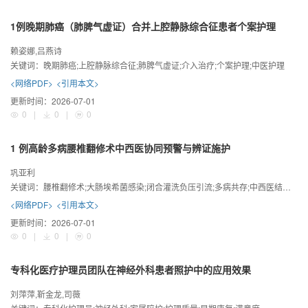
1例晚期肺癌（肺脾气虚证）合并上腔静脉综合征患者个案护理
赖姿娜,吕燕诗
关键词：
晚期肺癌;上腔静脉综合征;肺脾气虚证;介入治疗;个案护理;中医护理
<网络PDF>
<引用本文>
更新时间：
2026-07-01
0
|
0
|
0
1 例高龄多病腰椎翻修术中西医协同预警与辨证施护
巩亚利
关键词：
腰椎翻修术;大肠埃希菌感染;闭合灌洗负压引流;多病共存;中西医结合护理
<网络PDF>
<引用本文>
更新时间：
2026-07-01
0
|
0
|
0
专科化医疗护理员团队在神经外科患者照护中的应用效果
刘萍萍,靳金龙,司薇