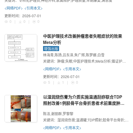
关键词：
专科化护理员;神经外科;家属陪护;护理质量;早期康复;满意度
<网络PDF>
<引用本文>
更新时间：
2026-07-01
0
|
0
|
0
中医护理技术改善肿瘤患者失眠症状的效果
Meta分析
增强出版
林海青,陈扬,吕东泽,朱广辉,陈梦娜,白雪
关键词：
肿瘤;失眠;中医护理技术;Meta分析;循证护理学
<网络PDF>
<引用本文>
更新时间：
2026-07-01
5
|
1
|
0
以湿润烧伤膏为介质实施温通刮痧联合TDP
照射改善1例胫骨平台骨折患者术前重度肿胀
的护理体会
陈洁,谢丽群,罗黎黎
关键词：
湿润烧伤膏;温通罐;TDP照射;胫骨平台骨折;术前重度肿胀
<网络PDF>
<引用本文>