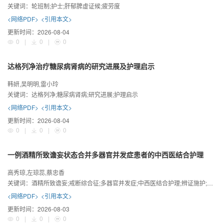
关键词：
轮班制;护士;肝郁脾虚证候;疲劳度
<网络PDF>
<引用本文>
更新时间：
2026-08-04
0
|
0
|
0
达格列净治疗糖尿病肾病的研究进展及护理启示
韩妍,吴明明,雷小玲
关键词：
达格列净;糖尿病肾病;研究进展;护理启示
<网络PDF>
<引用本文>
更新时间：
2026-08-04
0
|
0
|
0
一例酒精所致谵妄状态合并多器官并发症患者的中西医结合护理
高秀琼,左琼蕊,蔡忠香
关键词：
酒精所致谵妄;戒断综合征;多器官并发症;中西医结合护理;辨证施护;耳穴贴压
<网络PDF>
<引用本文>
更新时间：
2026-08-03
0
|
0
|
0