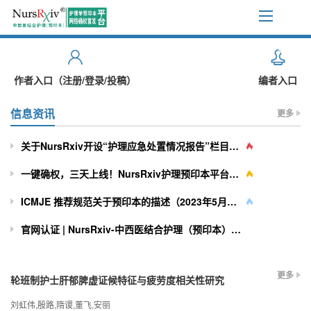
作者入口（注册/登录/投稿）
编者入口
信息资讯
更多
关于NursRxiv开设“护理应急处置情况报告”栏目暨征集实践代表作的通知
一键确权，三天上线！NursRxiv护理预印本平台投稿全攻略
ICMJE 推荐规范关于预印本的描述（2023年5月更新版本译文）
官网认证 | NursRxiv-中西医结合护理（预印本）平台完成百度官方认证
更多
轮班制护士肝郁脾虚证候特征与疲劳度相关性研究
刘虹伟,殷路,隋谡,董飞,安丽